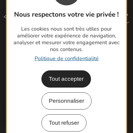
Nous respectons votre vie privée !
Les cookies nous sont très utiles pour
améliorer votre expérience de navigation,
analyser et mesurer votre engagement avec
Comment venir ?
nos contenus.
Politique de confidentialité
Espace Pro
Observatoire
Tout accepter
Partenaires et Pros
Porteurs de projets
Personnaliser
Labels et classements
Tout refuser