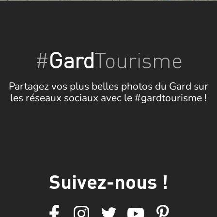
Panneau de gestion des cookies
AUTOUR
DE MOI
Fermer
#
Gard
Tourisme
Partagez vos plus belles photos du Gard sur
les réseaux sociaux avec le #gardtourisme !
Suivez-nous !