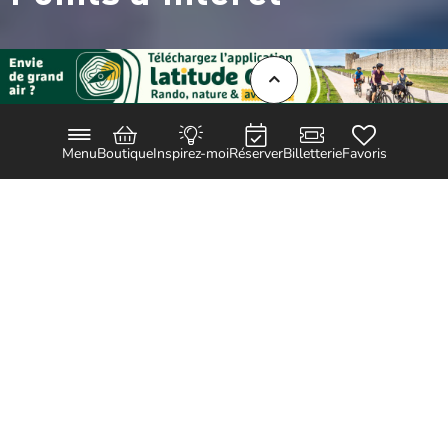
Menu
Boutique
Inspirez-moi
Réserver
Billetterie
Favoris
Le Gard propose plus de 10 000 km de
sentiers de randonnée multi activités,
découvrez tous les itinéraires dans la
collection des cartoguides «
Espaces
naturels gardois
», en vente dans les
offices de tourisme gardois.