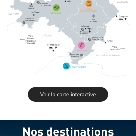
Alès
V
A
UC
L
USE
Cau
s
ses
et C
év
ennes
Mont
Aigoual
NÎMES
PONT DU GARD
L
e Vigan
CÉVENNES
A
V
E
Y
R
ON
A
vignon
Ci
r
que de
P
ont
Na
v
a
c
el
l
es
du Ga
r
d
Nîmes
Maison
Carrée
HÉ
R
A
U
L
T
V
e
r
s
Abbatia
l
e de
B
é
zie
r
s
Saint-Gil
l
es
Arles
P
erpignan
T
oulouse
Montpellier
V
e
r
s
Ma
r
seille
CAMARGUE
Cama
r
gue
BOUCH
E
S
-DU-RHÔNE
Ga
r
doise
MÉDITERRANÉE
Voir la carte interactive
Nos destinations