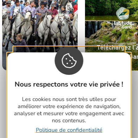
Téléchargez l'
Les Fêtes dans le Gard
"Latitude Ga
Nous respectons votre vie privée !
Les cookies nous sont très utiles pour
améliorer votre expérience de navigation,
Week-ends et vacances
analyser et mesurer votre engagement avec
dans le Gard !
nos contenus.
Politique de confidentialité