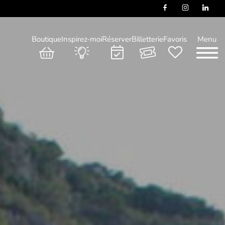
Boutique
Inspirez-moi
Réserver
Billetterie
Favoris
Menu