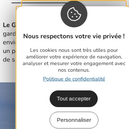
Le Grau-du-Roi - Port-Camargue
a su
garder un caractère authentique et un
Nous respectons votre vie privée !
environnement préservé et vous propose
un paysage sauvage sur 18 km de plages
Les cookies nous sont très utiles pour
améliorer votre expérience de navigation,
de sable fin.
analyser et mesurer votre engagement avec
nos contenus.
Politique de confidentialité
Tout accepter
Personnaliser