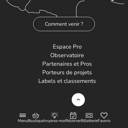
Comment venir ?
Espace Pro
Observatoire
Partenaires et Pros
Porteurs de projets
Labels et classements
TOURISME ET HANDICAP
CONTACT
PLAN DU SITE
MENTIONS LÉGALES
DONNÉES PERSONNELLES
Menu
Boutique
Inspirez-moi
Réserver
Billetterie
Favoris