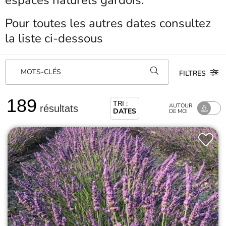
espaces naturels gardois.
Pour toutes les autres dates consultez
la liste ci-dessous
MOTS-CLÉS
FILTRES
189
TRI :
AUTOUR
résultats
DATES
DE MOI