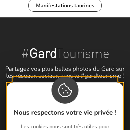
Manifestations taurines
#
Gard
Tourisme
Partagez vos plus belles photos du Gard sur
les réseaux sociaux avec le #gardtourisme !
Nous respectons votre vie privée !
Suivez-nous !
Les cookies nous sont très utiles pour