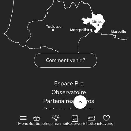
Comment venir ?
Espace Pro
Observatoire
Partenaires et Pros
Porteurs de projets
Labels et classements
Menu
Boutique
Inspirez-moi
Réserver
Billetterie
Favoris