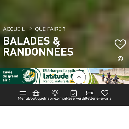
ACCUEIL
QUE FAIRE ?
BALADES &
+
RANDONNÉES
Menu
Boutique
Inspirez-moi
Réserver
Billetterie
Favoris