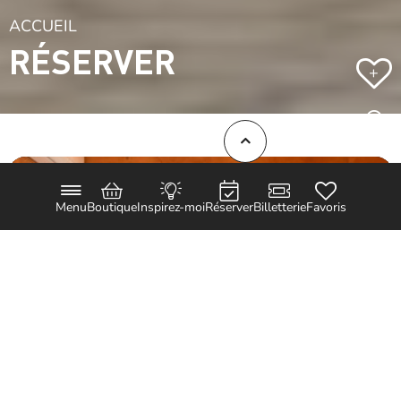
ACCUEIL
RÉSERVER
+
Menu
Boutique
Inspirez-moi
Réserver
Billetterie
Favoris