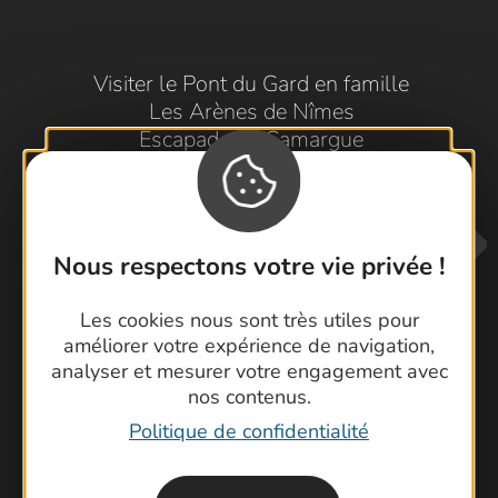
Visiter le Pont du Gard en famille
Les Arènes de Nîmes
Escapade en Camargue
Randonnée en Cévennes
Nous respectons votre vie privée !
Les cookies nous sont très utiles pour
améliorer votre expérience de navigation,
analyser et mesurer votre engagement avec
Contactez-nous !
nos contenus.
Foire aux questions
Politique de confidentialité
Brochures
Cartoguides et Topoguides