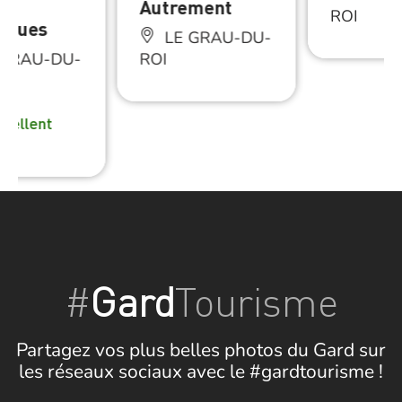
Autrement
ROI
riques
LE GRAU-DU-
 GRAU-DU-
ROI
xcellent
#
Gard
Tourisme
Partagez vos plus belles photos du Gard sur
les réseaux sociaux avec le #gardtourisme !