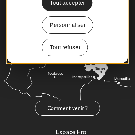
Tout accepter
Latitude Gard
Personnaliser
Tout refuser
Comment venir ?
Espace Pro