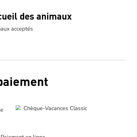
cueil des animaux
aux acceptés
 paiement
Chèque-Vacances Classic
ue
Paiement en ligne