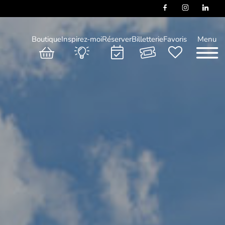
Boutique
Inspirez-moi
Réserver
Billetterie
Favoris
Menu