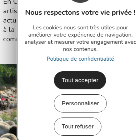
En Cévennes gardoises, les artistes et
artisans d’art ont su préserver et surtout
Nous respectons votre vie privée !
actualiser des traditions. Le design s’allie
Les cookies nous sont très utiles pour
à la mode et les matières s’associent
améliorer votre expérience de navigation,
comme un mets à un vin.
analyser et mesurer votre engagement avec
nos contenus.
Politique de confidentialité
Tout accepter
Personnaliser
Tout refuser