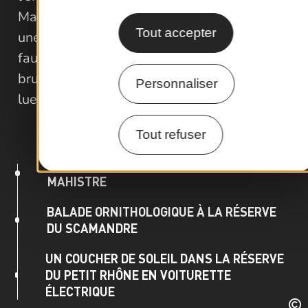
Mahistre. Une promesse flotte dans l'air :
Tout accepter
une journée mémorable d'exploration de la
faune camarguaise, depuis la douceur
brumeuse du matin jusqu'aux dernières
Personnaliser
lueurs du coucher de soleil.
Tout refuser
EN TOUTE INTIMITÉ DANS LA RÉSERVE DE
MAHISTRE
BALADE ORNITHOLOGIQUE À LA RÉSERVE
DU SCAMANDRE
UN COUCHER DE SOLEIL DANS LA RÉSERVE
DU PETIT RHÔNE EN VOITURETTE
ÉLECTRIQUE