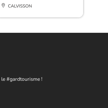
comes
CALVISSON
CA
 le #gardtourisme !