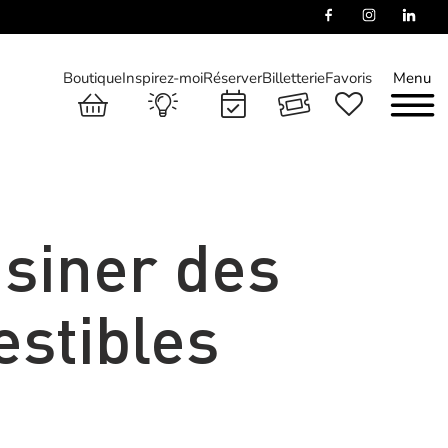
Boutique
Inspirez-moi
Réserver
Billetterie
Favoris
Menu
isiner des
stibles