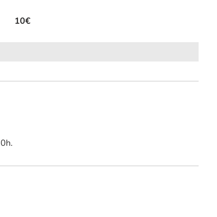
10€
10h.