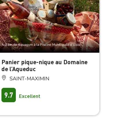
À 4 km de 
Réser
À 3 km de Aquagym à la Piscine Municipale d’Uzès
Panier pique-nique au Domaine
Magiq
de l’Aqueduc
comme
gravé
SAINT-MAXIMIN
SAI
9.7
Excellent