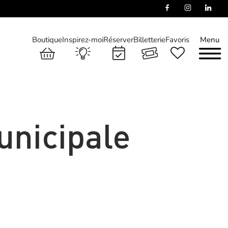
Boutique
Inspirez-moi
Réserver
Billetterie
Favoris
Menu
unicipale