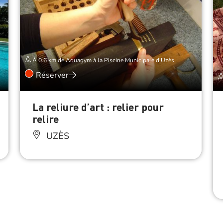
À 0.6 km de Aquagym à la Piscine Municipale d’Uzès
Réserver
La reliure d’art : relier pour
relire
UZÈS