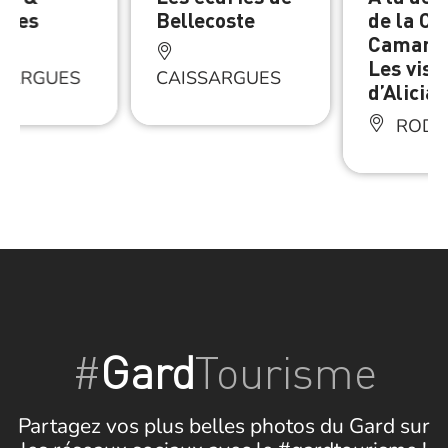
ures
Bellecoste
de la Co
Camargu
Les visi
LLARGUES
CAISSARGUES
d’Alicia
RODI
#
Gard
Tourisme
Partagez vos plus belles photos du Gard sur