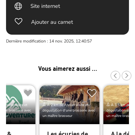
Site internet
Ajouter au carnet
Dernière modification : 14 nov. 2025, 12:40:57
Vous aimerez aussi …
 Atelier visite et
À 2 km de Atelier visite et
À 3.5 km de Atel
’une brasserie avec
dégustation d’une brasserie avec
dégustation d’une
sseur
un maître brasseur
un maître brasseu
les &
Les écuries de
A la déc