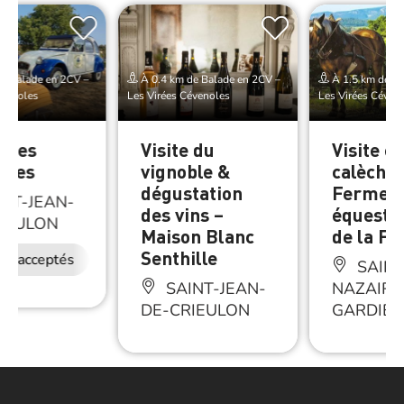
e Balade en 2CV –
À 0.4 km de Balade en 2CV –
À 1.5 km de Ba
évenoles
Les Virées Cévenoles
Les Virées Céven
irées
Visite du
Visite e
oles
vignoble &
calèche 
dégustation
Ferme
NT-JEAN-
des vins –
équestr
IEULON
Maison Blanc
de la Fa
Senthille
ux acceptés
SAINT
SAINT-JEAN-
NAZAIRE
DE-CRIEULON
GARDIES