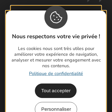
Contactez-nous !
Foire aux questions
Nous respectons votre vie privée !
Brochures
Cartoguides et Topoguides
Les cookies nous sont très utiles pour
améliorer votre expérience de navigation,
Latitude Gard
analyser et mesurer votre engagement avec
nos contenus.
Politique de confidentialité
Tout accepter
Personnaliser