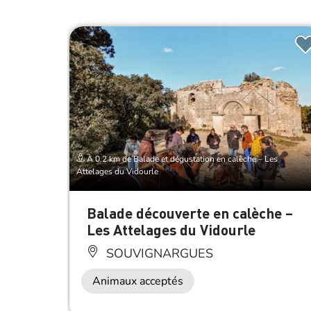
À 0.2 km de Balade et dégustation en calèche – Les
Attelages du Vidourle
Balade découverte en calèche –
Les Attelages du Vidourle
SOUVIGNARGUES
Animaux acceptés