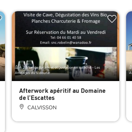
À 2.5 km de Balade et dégustation en calèche – Les
Attelages du Vidourle
A
Afterwork apéritif au Domaine
de l’Escattes
CALVISSON