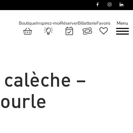
Boutique
Inspirez-moi
Réserver
Billetterie
Favoris
Menu
 calèche –
dourle
S