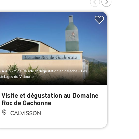
À 4.5 km de Balade et dégustation en calèche – Les
À 4.5 km d
ttelages du Vidourle
Attelages du
Visite et dégustation au Domaine
Domai
Roc de Gachonne
SA
CALVISSON