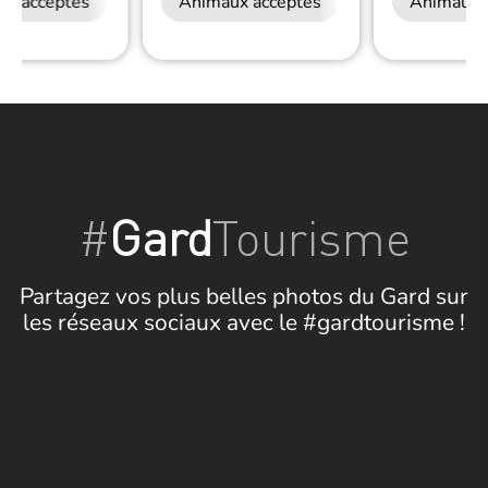
ux acceptés
Animaux acceptés
Animaux 
#
Gard
Tourisme
Partagez vos plus belles photos du Gard sur
les réseaux sociaux avec le #gardtourisme !