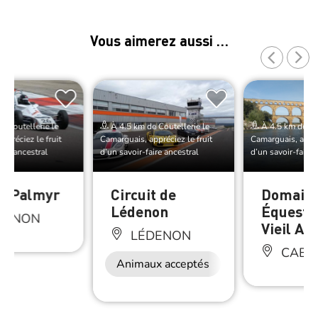
Vous aimerez aussi …
e Coutellerie le
À 4.5 km de Coutellerie le
À 4.5 km de Cou
ppréciez le fruit
Camarguais, appréciez le fruit
Camarguais, appréc
aire ancestral
d’un savoir-faire ancestral
d’un savoir-faire 
e Palmyr
Circuit de
Domain
Lédenon
Équestr
DENON
Vieil A
LÉDENON
CABR
Animaux acceptés