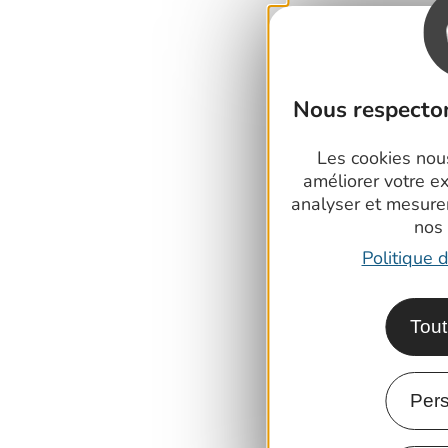
Nous respecton
Les cookies nous
améliorer votre e
analyser et mesure
nos
Politique d
Tout
Pers