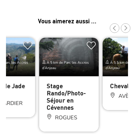
Vous aimerez aussi …
e Parc les Accros
À 5 km de Parc les Accros
À 5.5 km de Pa
d’Anjeau
d’Anjeau
e de Jade
Stage
Cheval V
Rando/Photo-
AVÈZ
Séjour en
DARDIER
Cévennes
ROGUES