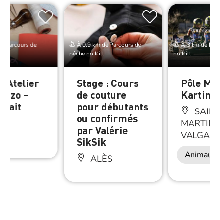
e Parcours de
À 0.9 km de Parcours de
À 3 km de Parc
pêche no Kill
no Kill
: Atelier
Stage : Cours
Pôle Mé
Kozo –
de couture
Karting
 fait
pour débutants
SAINT
ou confirmés
MARTIN-
par Valérie
ÈS
VALGAL
SikSik
Animaux 
ALÈS