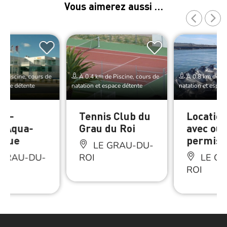
Vous aimerez aussi …
e Piscine, cours de
À 0.4 km de Piscine, cours de
À 0.8 km de Pis
space détente
natation et espace détente
natation et espac
e –
Tennis Club du
Location
e Aqua-
Grau du Roi
avec ou 
rgue
permis
LE GRAU-DU-
 GRAU-DU-
ROI
LE GR
ROI