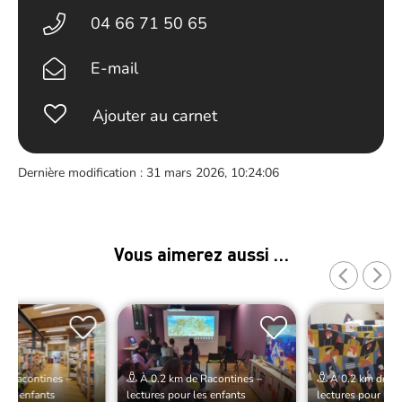
04 66 71 50 65
E-mail
Ajouter au carnet
Dernière modification : 31 mars 2026, 10:24:06
Vous aimerez aussi …
e Racontines –
À 0.2 km de Racontines –
À 0.2 km de Ra
 les enfants
lectures pour les enfants
lectures pour les