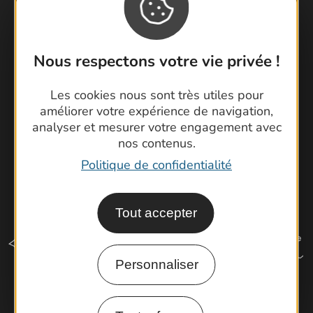
Foire aux questions
Brochures
Cartoguides et Topoguides
Nous respectons votre vie privée !
Latitude Gard
Les cookies nous sont très utiles pour
améliorer votre expérience de navigation,
analyser et mesurer votre engagement avec
nos contenus.
Politique de confidentialité
Tout accepter
Personnaliser
Comment venir ?