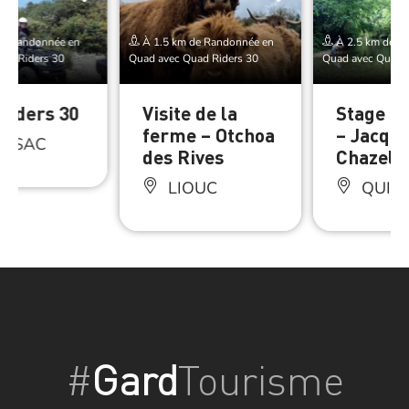
de Randonnée en
À 1.5 km de Randonnée en
À 2.5 km de R
ad Riders 30
Quad avec Quad Riders 30
Quad avec Quad R
Riders 30
Visite de la
Stage d
ferme – Otchoa
– Jacqu
ISSAC
des Rives
Chazel
LIOUC
QUIS
#
Gard
Tourisme