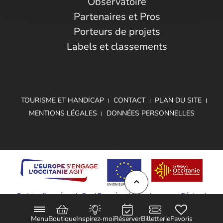
Observatoire
Partenaires et Pros
Porteurs de projets
Labels et classements
TOURISME ET HANDICAP
CONTACT
PLAN DU SITE
MENTIONS LÉGALES
DONNÉES PERSONNELLES
Projet cofinancé par le Fond Européen de Développement Régional
Menu
Boutique
Inspirez-moi
Réserver
Billetterie
Favoris