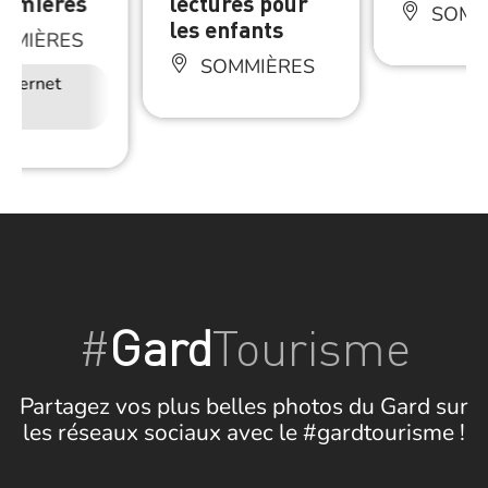
ommières
lectures pour
SOMM
les enfants
MMIÈRES
SOMMIÈRES
Internet
#
Gard
Tourisme
Partagez vos plus belles photos du Gard sur
les réseaux sociaux avec le #gardtourisme !