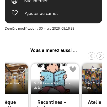
Site internet
Ajouter au carnet
Dernière modification : 30 mars 2026, 09:16:39
Vous aimerez aussi …
e Séances Jeux
À 0.2 km de Séances Jeux
À 0.2 km de Sé
vidéo
vidéo
thèque
Racontines –
Atelier 