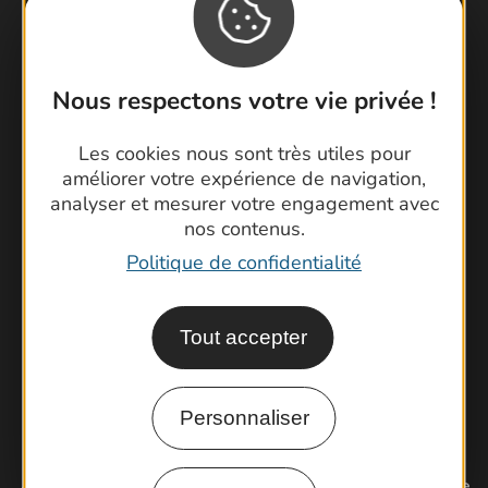
Nous respectons votre vie privée !
Contactez-nous !
Foire aux questions
Les cookies nous sont très utiles pour
Brochures
améliorer votre expérience de navigation,
Cartoguides et Topoguides
analyser et mesurer votre engagement avec
nos contenus.
Latitude Gard
Politique de confidentialité
Tout accepter
Personnaliser