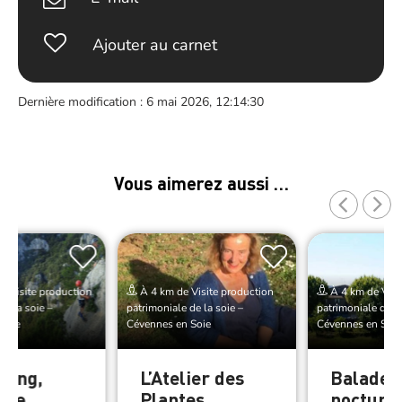
Ajouter au carnet
Dernière modification : 6 mai 2026, 12:14:30
Vous aimerez aussi …
e Visite production
À 4 km de Visite production
À 4 km de Visi
de la soie –
patrimoniale de la soie –
patrimoniale de la
Soie
Cévennes en Soie
Cévennes en Soie
ning,
L’Atelier des
Balade
ade,
Plantes
nocturne