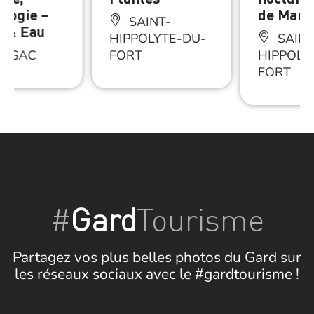
ologie –
de Mar
SAINT-
e & Eau
HIPPOLYTE-DU-
SAINT
ESSAC
FORT
HIPPOLY
FORT
#
Gard
Tourisme
Partagez vos plus belles photos du Gard sur
les réseaux sociaux avec le #gardtourisme !