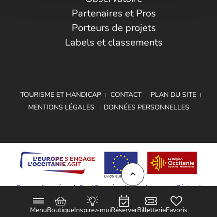
Partenaires et Pros
Porteurs de projets
Labels et classements
TOURISME ET HANDICAP
CONTACT
PLAN DU SITE
MENTIONS LÉGALES
DONNÉES PERSONNELLES
Projet cofinancé par le Fond Européen de Développement Régional
Menu
Boutique
Inspirez-moi
Réserver
Billetterie
Favoris