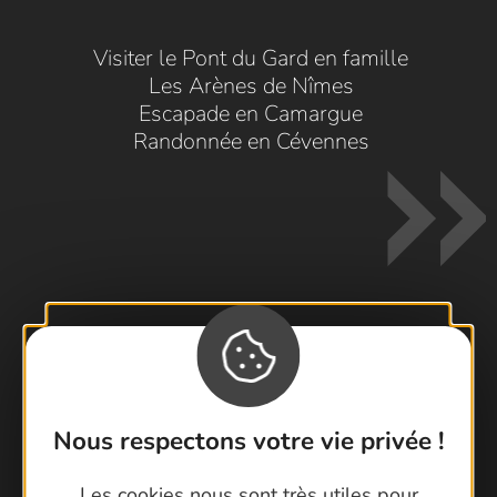
Visiter le Pont du Gard en famille
Les Arènes de Nîmes
Escapade en Camargue
Randonnée en Cévennes
Contactez-nous !
Foire aux questions
Brochures
Nous respectons votre vie privée !
Cartoguides et Topoguides
Les cookies nous sont très utiles pour