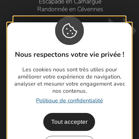
Escapade en Camargue
Randonnée en Cévennes
Nous respectons votre vie privée !
Les cookies nous sont très utiles pour
Contactez-nous !
améliorer votre expérience de navigation,
Foire aux questions
analyser et mesurer votre engagement avec
nos contenus.
Brochures
Politique de confidentialité
Cartoguides et Topoguides
Latitude Gard
Tout accepter