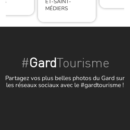
RS
ET-SAINT-
MÉDIERS
#
Gard
Tourisme
Partagez vos plus belles photos du Gard sur
les réseaux sociaux avec le #gardtourisme !