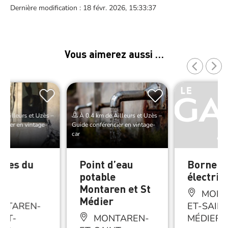
Dernière modification : 18 févr. 2026, 15:33:37
Vous aimerez aussi …
e Ailleurs et Uzès –
À 0.4 km de Ailleurs et Uzès –
ncier en vintage-
Guide conférencier en vintage-
car
oiles du
Point d’eau
Borne
Les
potable
électriq
ers
Montaren et St
MONT
Médier
NTAREN-
ET-SAINT
INT-
MONTAREN-
MÉDIERS