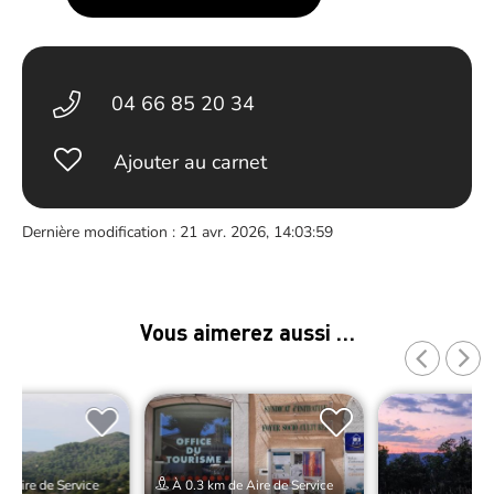
04 66 85 20 34
Ajouter au carnet
Dernière modification : 21 avr. 2026, 14:03:59
Vous aimerez aussi …
e Aire de Service
À 0.3 km de Aire de Service