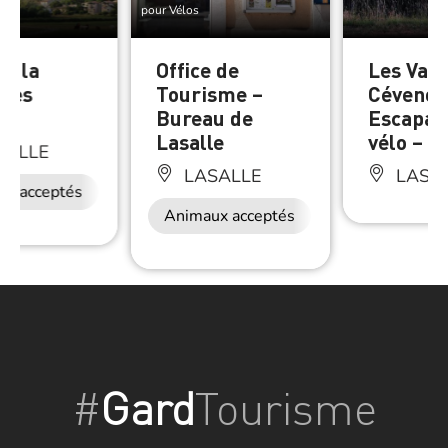
pour Vélos
e, la
Office de
Les Vall
 des
Tourisme –
Cévenol
ns
Bureau de
Escapad
Lasalle
vélo – 3 
SALLE
LASALLE
LASA
ux acceptés
Animaux acceptés
#
Gard
Tourisme