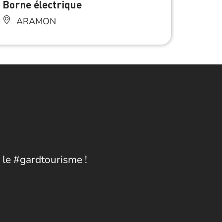
Borne électrique
Point
(chât
ARAMON
AR
 le #gardtourisme !