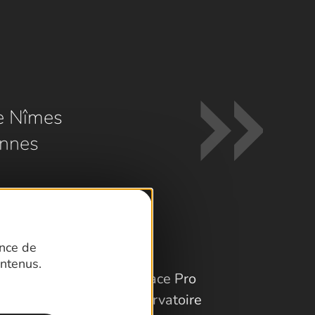
e Nîmes
nnes
ence de
ntenus.
Espace Pro
Observatoire