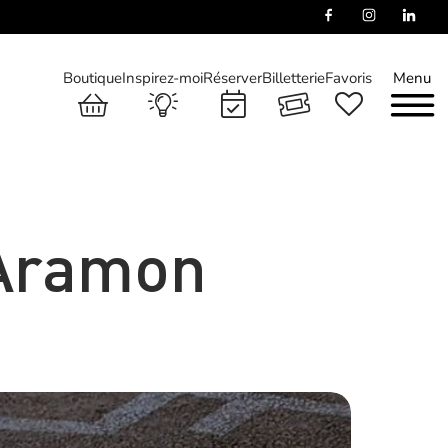
Boutique
Inspirez-moi
Réserver
Billetterie
Favoris
Menu
 Aramon