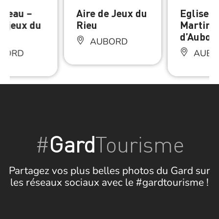
d’eau –
Aire de Jeux du
Eglise S
e jeux du
Rieu
Martin
d’Aubor
AUBORD
BORD
AUBO
#
Gard
Tourisme
Partagez vos plus belles photos du Gard sur
les réseaux sociaux avec le #gardtourisme !