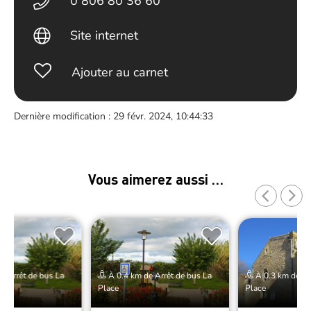
0 806 80 36 60
Site internet
Ajouter au carnet
Dernière modification : 29 févr. 2024, 10:44:33
Vous aimerez aussi …
e Arrêt de bus La
À 0.4 km de Arrêt de bus La
À 0.3 km de Ar
Place
Place