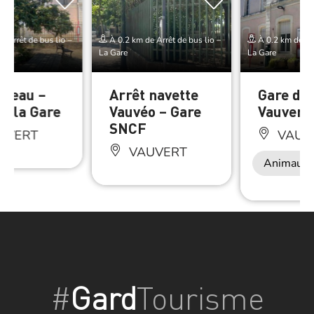
 Arrêt de bus lio –
À 0.2 km de Arrêt de bus lio –
À 0.2 km de Arr
La Gare
La Gare
d’eau –
Arrêt navette
Gare de
de la Gare
Vauvéo – Gare
Vauvert
SNCF
UVERT
VAUV
VAUVERT
Animaux 
#
Gard
Tourisme