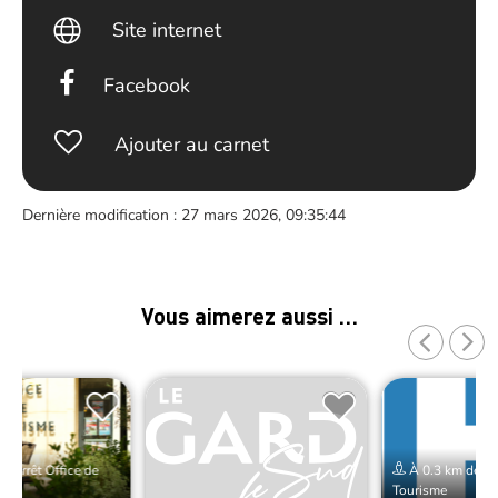
Site internet
Facebook
Ajouter au carnet
Dernière modification : 27 mars 2026, 09:35:44
Vous aimerez aussi …
e Arrêt Office de
À 0.3 km de Arr
Tourisme