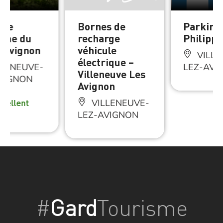
 de
Bornes de
Parking
sme du
recharge
Philippe
 Avignon
véhicule
VILLE
électrique –
LENEUVE-
LEZ-AVI
Villeneuve Les
VIGNON
Avignon
xcellent
VILLENEUVE-
LEZ-AVIGNON
#
Gard
Tourisme