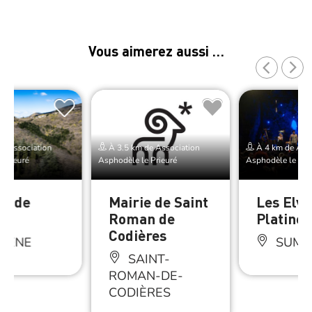
Vous aimerez aussi …
e Association
À 3.5 km de Association
À 4 km de Asso
 Prieuré
Asphodèle le Prieuré
Asphodèle le Pri
ré de
Mairie de Saint
Les Elvi
Roman de
Platinés
Codières
MÈNE
SUMÈ
SAINT-
ROMAN-DE-
CODIÈRES