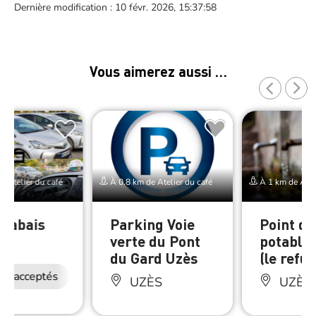
Dernière modification : 10 févr. 2026, 15:37:58
Vous aimerez aussi …
e Atelier du café
À 0.8 km de Atelier du café
À 1 km de Ateli
 Nabais
Parking Voie
Point d’
verte du Pont
potable 
ÈS
du Gard Uzès
(le refu
ux acceptés
UZÈS
UZÈS