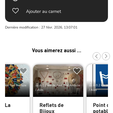
Ajouter au carnet
Dernière modification : 27 févr. 2026, 13:07:01
Vous aimerez aussi …
e Axel Taxi Anduze
À 0.2 km de Axel Taxi Anduze
À 0.2 km de Ax
/ Alès
/ Alès
ie La
Reflets de
Point d’
e
Bijoux
potable