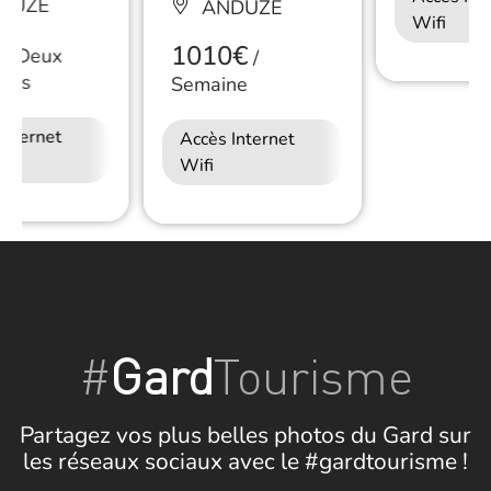
DUZE
ANDUZE
Wifi
1010€
/
Deux
/
nnes
Semaine
Internet
Accès Internet
Wifi
#
Gard
Tourisme
Partagez vos plus belles photos du Gard sur
les réseaux sociaux avec le #gardtourisme !