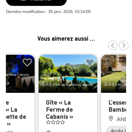
Dernière modification : 30 janv. 2026, 15:24:09
Vous aimerez aussi …
de Bambou Canyon
er
À 0.4 km de Bambou Canyon
À 0.4 km de B
bre
Gîte « La
L’essenc
es « La
Ferme de
Bambou
nnette de
Cabanis »
ANDU
is »
Accès Int