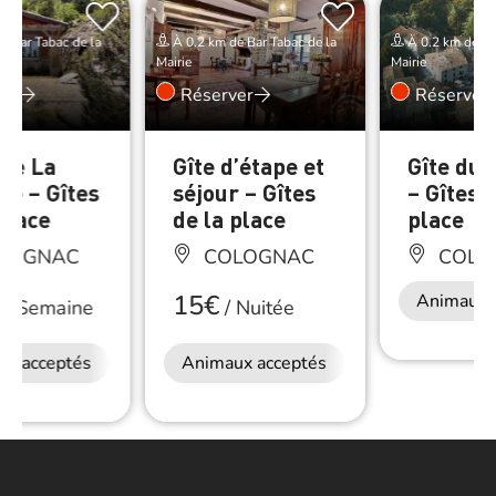
e Bar Tabac de la
À 0.2 km de Bar Tabac de la
À 0.2 km de Ba
Mairie
Mairie
er
Réserver
Réserver
îte La
Gîte d’étape et
Gîte du 
ne – Gîtes
séjour – Gîtes
– Gîtes d
place
de la place
place
LOGNAC
COLOGNAC
COLO
15€
Animaux 
/
Semaine
/
Nuitée
ux acceptés
Animaux acceptés