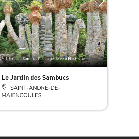
À 1.5 km de Borne de Recharge de Vélo Électrique
Le Jardin des Sambucs
Borne
Saint
SAINT-ANDRÉ-DE-
MAJENCOULES
SA
MAJE