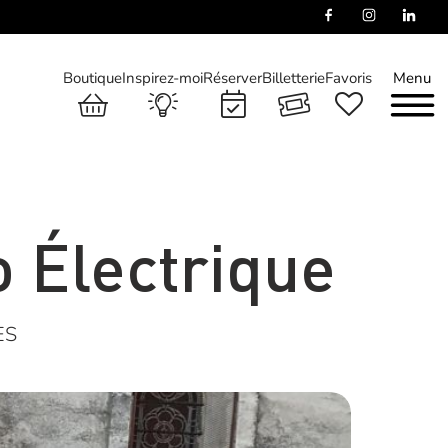
Boutique
Inspirez-moi
Réserver
Billetterie
Favoris
Menu
 Électrique
ES