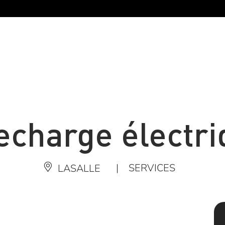
echarge électri
|
SERVICES
LASALLE