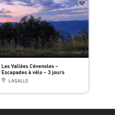
À 0.6 km d
Les Vallées Cévenoles –
Conci
Escapades à vélo – 3 jours
LA
LASALLE