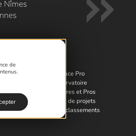
e Nîmes
nnes
ence de
ntenus.
Espace Pro
Observatoire
Partenaires et Pros
Porteurs de projets
cepter
Labels et classements