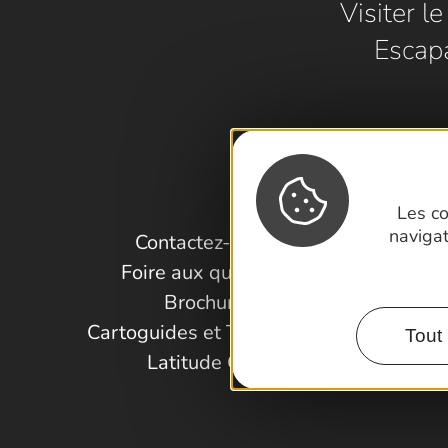
Visiter l
Escap
Les co
naviga
Contactez-nous !
Foire aux questions
Brochures
Cartoguides et Topoguides
Tout 
Latitude Gard