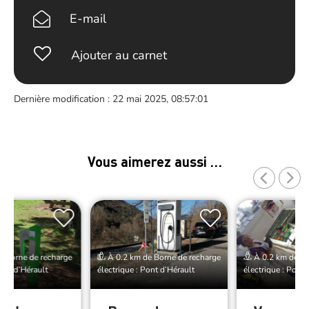
E-mail
Ajouter au carnet
Dernière modification : 22 mai 2025, 08:57:01
Vous aimerez aussi …
 Borne de recharge
À 0.2 km de Borne de recharge
À 0.2 km de Bo
Pont d’Hérault
électrique : Pont d’Hérault
électrique : Pont 