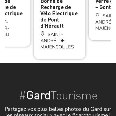
s de
Borne de
Verre et 
rge de
Recharge de
– Gonte
Électrique
Vélo Électrique
SAINT
de Pont
NT-
ANDRÉ-D
d’Hérault
EUR-
MAJENC
RIEU
SAINT-
ANDRÉ-DE-
MAJENCOULES
#
Gard
Tourisme
Partagez vos plus belles photos du Gard sur
les réseaux sociaux avec le #gardtourisme !