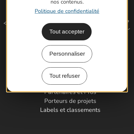
nos contenus.
Politique de confidentialité
Tout accepter
Comment venir ?
Personnaliser
Espace Pro
Tout refuser
Observatoire
Partenaires et Pros
Porteurs de projets
Labels et classements