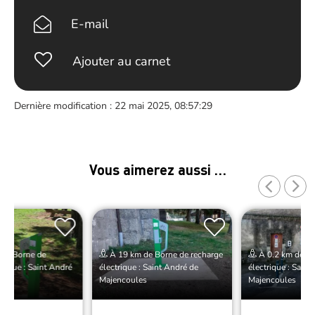
E-mail
Ajouter au carnet
Dernière modification : 22 mai 2025, 08:57:29
Vous aimerez aussi …
 de Borne de
À 19 km de Borne de recharge
À 0.2 km de Bo
trique : Saint André
électrique : Saint André de
électrique : Saint
les
Majencoules
Majencoules