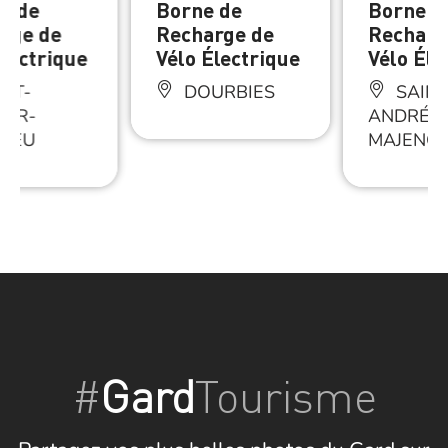
s de
Borne de
Borne d
rge de
Recharge de
Recharg
Électrique
Vélo Électrique
Vélo Éle
NT-
DOURBIES
SAINT
EUR-
ANDRÉ-D
RIEU
MAJENC
#
Gard
Tourisme