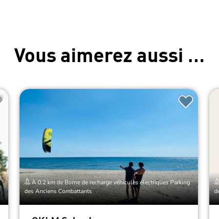
Vous aimerez aussi …
g
À 0.2 km de Borne de recharge véhicules électriques Parking
des Anciens Combattants
d