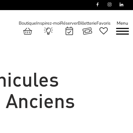
Boutique
Inspirez-moi
Réserver
Billetterie
Favoris
Menu
hicules
s Anciens