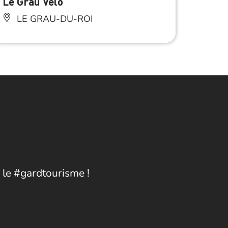
Le Grau Vélo
Hibis
LE GRAU-DU-ROI
LE
 le #gardtourisme !