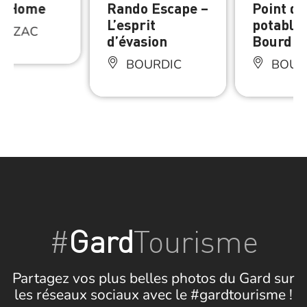
in Home
Rando Escape –
Point d’
L’esprit
potable
AUZAC
d’évasion
Bourdic
BOURDIC
BOUR
#
Gard
Tourisme
Partagez vos plus belles photos du Gard sur
les réseaux sociaux avec le #gardtourisme !