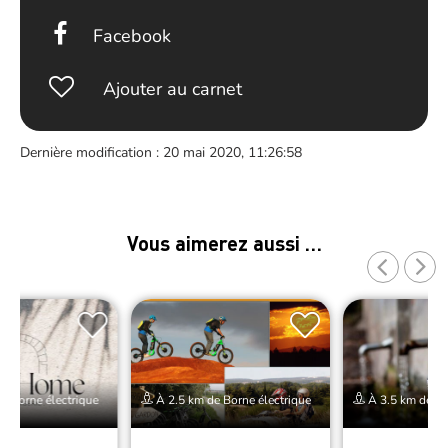
Facebook
Ajouter au carnet
Dernière modification : 20 mai 2020, 11:26:58
Vous aimerez aussi …
e Borne électrique
À 2.5 km de Borne électrique
À 3.5 km de Bo