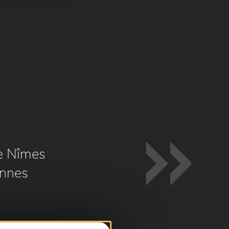
e Nîmes
nnes