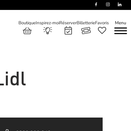
Boutique
Inspirez-moi
Réserver
Billetterie
Favoris
Menu
idl