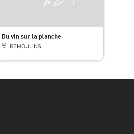
À 0.7 km d
Du vin sur la planche
Place
REMOULINS
RE