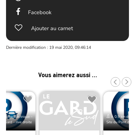
Facebook
Ajouter au carnet
Dernière modification : 19 mai 2020, 09:46:14
Vous aimerez aussi …
e Borne électrique –
À 0.9 km de Bor
du Gard – rive droite
Site du Pont du Ga