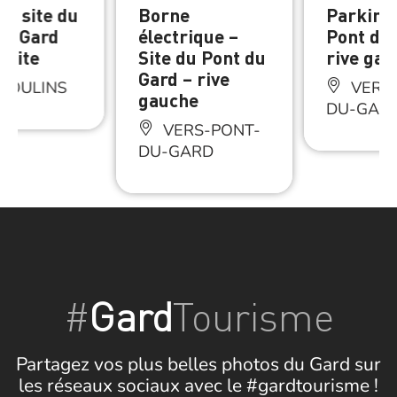
ng site du
Borne
Parking 
du Gard
électrique –
Pont du
roite
Site du Pont du
rive gau
Gard – rive
MOULINS
VERS-
gauche
DU-GAR
VERS-PONT-
DU-GARD
#
Gard
Tourisme
Partagez vos plus belles photos du Gard sur
les réseaux sociaux avec le #gardtourisme !