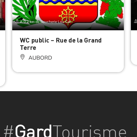
À 0.2 km de Boucherie Lou Cat
WC public – Rue de la Grand
Terre
AUBORD
#
Gard
Tourisme