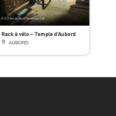
À 0.2 km de Boucherie Lou Cat
À 0.2 km d
Rack à vélo – Temple d’Aubord
Borne
électr
AUBORD
AU