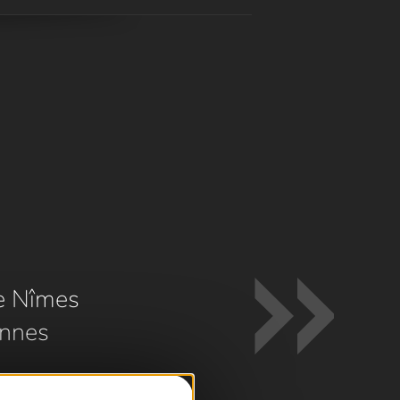
e Nîmes
nnes