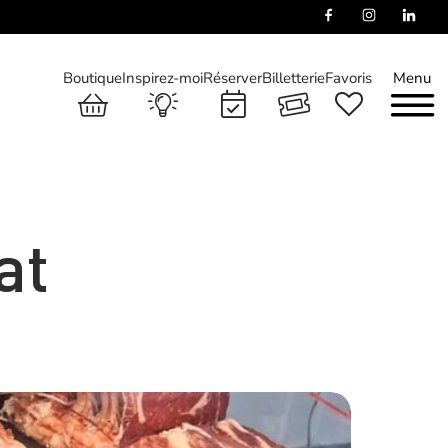
Boutique
Inspirez-moi
Réserver
Billetterie
Favoris
Menu
at